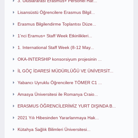
3. Uluslararası Erasmus+ Personel Haf...
Lisansüstü Öğrencilere Erasmus Bilgil...
Erasmus Bilgilendirme Toplantısı Düze...
1’nci Eramus+ Staff Week Etkinlikleri...
1. International Staff Week (8-12 May...
OKA-INTERSHIP konsorsiyum projesinin ...
İL GÖÇ İDARESİ MÜDÜRLÜĞÜ VE ÜNİVERSİT...
Yabancı Uyruklu Öğrencilere TÖMER C1 ...
Amasya Üniversitesi ile Romanya Craio...
ERASMUS ÖĞRENCİLERİMİZ YURT DIŞINDA B...
2021 Yılı Hibesinden Yararlanmaya Hak...
Kütahya Sağlık Bilimleri Üniversitesi...