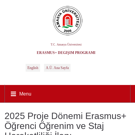
T.C. Amasya Üniversitesi
ERASMUS+ DEĞIŞIM PROGRAMI
English
A.Ü. Ana Sayfa
Menu
2025 Proje Dönemi Erasmus+
Öğrenci Öğrenim ve Staj