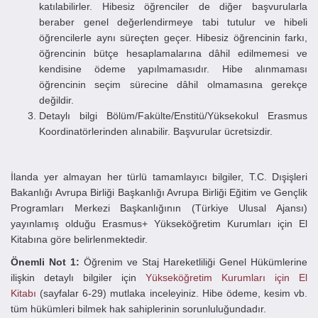
katılabilirler. Hibesiz öğrenciler de diğer başvurularla
beraber genel değerlendirmeye tabi tutulur ve hibeli
öğrencilerle aynı süreçten geçer. Hibesiz öğrencinin farkı,
öğrencinin bütçe hesaplamalarına dâhil edilmemesi ve
kendisine ödeme yapılmamasıdır. Hibe alınmaması
öğrencinin seçim sürecine dâhil olmamasına gerekçe
değildir.
Detaylı bilgi Bölüm/Fakülte/Enstitü/Yüksekokul Erasmus
Koordinatörlerinden alınabilir. Başvurular ücretsizdir.
İlanda yer almayan her türlü tamamlayıcı bilgiler, T.C. Dışişleri
Bakanlığı Avrupa Birliği Başkanlığı Avrupa Birliği Eğitim ve Gençlik
Programları Merkezi Başkanlığının (Türkiye Ulusal Ajansı)
yayınlamış olduğu Erasmus+ Yükseköğretim Kurumları için El
Kitabına göre belirlenmektedir.
Önemli Not 1:
Öğrenim ve Staj Hareketliliği Genel Hükümlerine
ilişkin detaylı bilgiler için
Yükseköğretim Kurumları için El
Kitabı
(sayfalar 6-29) mutlaka inceleyiniz. Hibe ödeme, kesim vb.
tüm hükümleri bilmek hak sahiplerinin sorunluluğundadır.