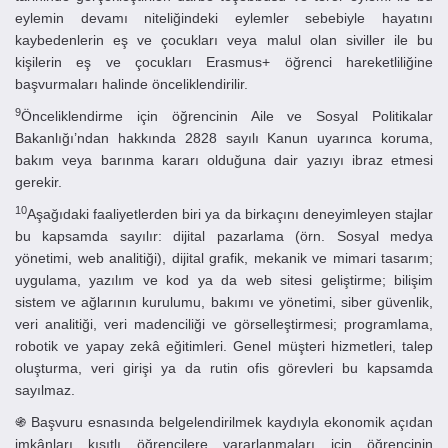
eylemin devamı niteliğindeki eylemler sebebiyle hayatını
kaybedenlerin eş ve çocukları veya malul olan siviller ile bu
kişilerin eş ve çocukları Erasmus+ öğrenci hareketliliğine
başvurmaları halinde önceliklendirilir.
9
Önceliklendirme için öğrencinin Aile ve Sosyal Politikalar
Bakanlığı’ndan hakkında 2828 sayılı Kanun uyarınca koruma,
bakım veya barınma kararı olduğuna dair yazıyı ibraz etmesi
gerekir.
10
Aşağıdaki faaliyetlerden biri ya da birkaçını deneyimleyen stajlar
bu kapsamda sayılır: dijital pazarlama (örn. Sosyal medya
yönetimi, web analitiği), dijital grafik, mekanik ve mimari tasarım;
uygulama, yazılım ve kod ya da web sitesi geliştirme; bilişim
sistem ve ağlarının kurulumu, bakımı ve yönetimi, siber güvenlik,
veri analitiği, veri madenciliği ve görselleştirmesi; programlama,
robotik ve yapay zekâ eğitimleri. Genel müşteri hizmetleri, talep
oluşturma, veri girişi ya da rutin ofis görevleri bu kapsamda
sayılmaz.
֍ Başvuru esnasında belgelendirilmek kaydıyla ekonomik açıdan
imkânları kısıtlı öğrencilere yararlanmaları için öğrencinin