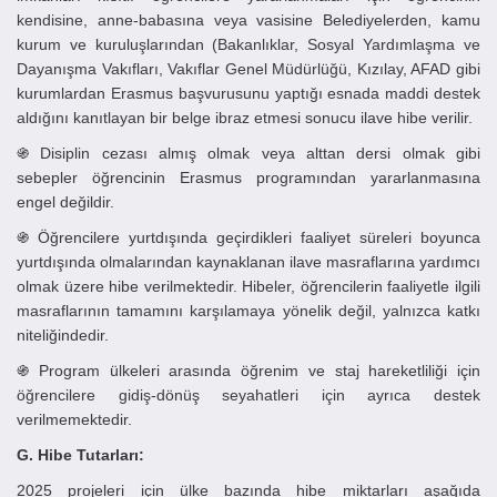
kendisine, anne-babasına veya vasisine Belediyelerden, kamu
kurum ve kuruluşlarından (Bakanlıklar, Sosyal Yardımlaşma ve
Dayanışma Vakıfları, Vakıflar Genel Müdürlüğü, Kızılay, AFAD gibi
kurumlardan Erasmus başvurusunu yaptığı esnada maddi destek
aldığını kanıtlayan bir belge ibraz etmesi sonucu ilave hibe verilir.
֍ Disiplin cezası almış olmak veya alttan dersi olmak gibi
sebepler öğrencinin Erasmus programından yararlanmasına
engel değildir.
֍ Öğrencilere yurtdışında geçirdikleri faaliyet süreleri boyunca
yurtdışında olmalarından kaynaklanan ilave masraflarına yardımcı
olmak üzere hibe verilmektedir. Hibeler, öğrencilerin faaliyetle ilgili
masraflarının tamamını karşılamaya yönelik değil, yalnızca katkı
niteliğindedir.
֍ Program ülkeleri arasında öğrenim ve staj hareketliliği için
öğrencilere gidiş-dönüş seyahatleri için ayrıca destek
verilmemektedir.
G. Hibe Tutarları:
2025 projeleri için ülke bazında hibe miktarları aşağıda