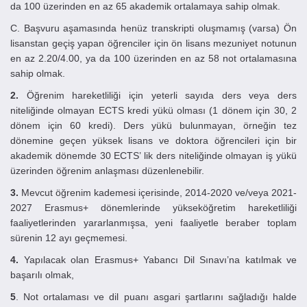
da 100 üzerinden en az 65 akademik ortalamaya sahip olmak.
C. Başvuru aşamasında henüz transkripti oluşmamış (varsa) Ön
lisanstan geçiş yapan öğrenciler için ön lisans mezuniyet notunun
en az 2.20/4.00, ya da 100 üzerinden en az 58 not ortalamasına
sahip olmak.
2.
Öğrenim hareketliliği için yeterli sayıda ders veya ders
niteliğinde olmayan ECTS kredi yükü olması (1 dönem için 30, 2
dönem için 60 kredi). Ders yükü bulunmayan, örneğin tez
dönemine geçen yüksek lisans ve doktora öğrencileri için bir
akademik dönemde 30 ECTS’ lik ders niteliğinde olmayan iş yükü
üzerinden öğrenim anlaşması düzenlenebilir.
3.
Mevcut öğrenim kademesi içerisinde, 2014-2020 ve/veya 2021-
2027 Erasmus+ dönemlerinde yükseköğretim hareketliliği
faaliyetlerinden yararlanmışsa, yeni faaliyetle beraber toplam
sürenin 12 ayı geçmemesi.
4.
Yapılacak olan Erasmus+ Yabancı Dil Sınavı’na katılmak ve
başarılı olmak,
5
. Not ortalaması ve dil puanı asgari şartlarını sağladığı halde