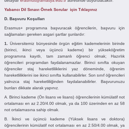
detaylar
erasmus@amasya.edu.tr
adresinde duyurulacaktır.
Yabancı Dil Sınavı Örnek Sorular için Tıklayınız
D. Başvuru Koşulları
Erasmus+ programına başvuracak öğrencilerin, başvuru için
sağlamaları gereken asgari şartlar şunlardır:
1.
Üniversitemiz bünyesinde örgün eğitim kademelerinin birinde
(birinci, ikinci veya üçüncü kademe) bir yükseköğretim
programına kayıtlı, tam zamanlı öğrenci olmak; Hazırlık
öğrencileri programdan faydalanamazlar. Birinci sınıfta okuyan
öğrenciler staj hareketliliklerini yaz döneminde, öğrenim
hareketliliklerini ise ikinci sınıfta kullanabilirler. Son sınıf öğrencileri
yalnızca staj hareketliliğinden faydalanabilirler. Başvurunuzu
bunları dikkate alarak yapınız.
A. Birinci kademe (Ön lisans ve lisans) öğrencilerinin kümülatif not
ortalaması en az 2.20/4.00 olmak, ya da 100 üzerinden en az 58
not ortalamasına sahip olmak.
B. İkinci ve üçüncü kademe (Yüksek lisans ve doktora)
öğrencilerinin kümülatif not ortalaması en az 2.50/4.00 olmak, ya