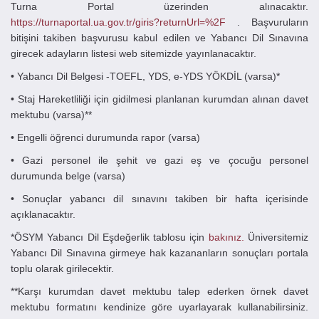
Turna Portal üzerinden alınacaktır.
https://turnaportal.ua.gov.tr/giris?returnUrl=%2F
. Başvuruların
bitişini takiben başvurusu kabul edilen ve Yabancı Dil Sınavına
girecek adayların listesi web sitemizde yayınlanacaktır.
• Yabancı Dil Belgesi -TOEFL, YDS, e-YDS YÖKDİL (varsa)*
• Staj Hareketliliği için gidilmesi planlanan kurumdan alınan davet
mektubu (varsa)**
• Engelli öğrenci durumunda rapor (varsa)
• Gazi personel ile şehit ve gazi eş ve çocuğu personel
durumunda belge (varsa)
• Sonuçlar yabancı dil sınavını takiben bir hafta içerisinde
açıklanacaktır.
*ÖSYM Yabancı Dil Eşdeğerlik tablosu için
bakınız.
Üniversitemiz
Yabancı Dil Sınavına girmeye hak kazananların sonuçları portala
toplu olarak girilecektir.
**Karşı kurumdan davet mektubu talep ederken örnek davet
mektubu formatını kendinize göre uyarlayarak kullanabilirsiniz.