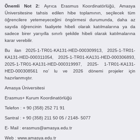
Önemli Not 2:
Ayrıca Erasmus Koordinatörlüğü, Amasya
Üniversitesine tahsis edilen hibe toplamının, seçilecek tüm
öğrencilere yetemeyeceğini öngörmesi durumunda, daha az
sayıda öğrencinin faaliyete hibeli olarak katılmalarına ya da
sadece birer yarıyılla sınırlı şekilde hibeli olarak katılmalarına
karar verebilir.
Bu ilan 2025-1-TR01-KA131-HED-000309913, 2025-1-TR01-
KA131-HED-000311054, 2025-1-TR01-KA131-HED-000306893,
2025-1-TR01-KA131-HED-000319997, 2025- 1-TR01-KA131-
HED-000308561 no’ lu ve 2026 dönemi projeler için
hazırlanmıştır.
Amasya Üniversitesi
Erasmus+ Kurum Koordinatörlüğü
Telefon : + 90 (358) 252 71 91
Santral : + 90 (358) 211 50 05 / 2148- 5077
E- Mail : erasmus@amasya.edu.tr
Web : www.amasya.edu.tr