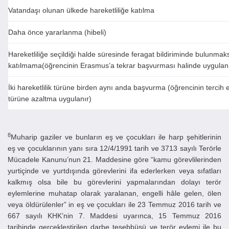
Vatandaşı olunan ülkede hareketliliğe katılma
Daha önce yararlanma (hibeli)
Hareketliliğe seçildiği halde süresinde feragat bildiriminde bulunmaks
katılmama(öğrencinin Erasmus’a tekrar başvurması halinde uygulanı
İki hareketlilik türüne birden aynı anda başvurma (öğrencinin tercih ett
türüne azaltma uygulanır)
8
Muharip gaziler ve bunların eş ve çocukları ile harp şehitlerinin
eş ve çocuklarının yanı sıra 12/4/1991 tarih ve 3713 sayılı Terörle
Mücadele Kanunu’nun 21. Maddesine göre “kamu görevlilerinden
yurtiçinde ve yurtdışında görevlerini ifa ederlerken veya sıfatları
kalkmış olsa bile bu görevlerini yapmalarından dolayı terör
eylemlerine muhatap olarak yaralanan, engelli hâle gelen, ölen
veya öldürülenler” in eş ve çocukları ile 23 Temmuz 2016 tarih ve
667 sayılı KHK’nin 7. Maddesi uyarınca, 15 Temmuz 2016
tarihinde gerçekleştirilen darbe teşebbüsü ve terör eylemi ile bu